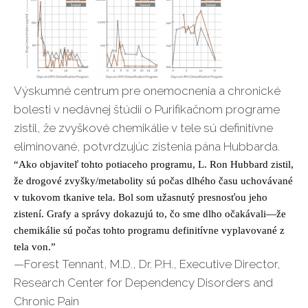
Výskumné centrum pre onemocnenia a chronické
bolesti v nedávnej štúdii o Purifikačnom programe
zistil, že zvyškové chemikálie v tele sú definitívne
eliminované, potvrdzujúc zistenia pána Hubbarda.
“Ako objaviteľ tohto potiaceho programu, L. Ron Hubbard zistil,
že drogové zvyšky/metabolity sú počas dlhého času uchovávané
v tukovom tkanive tela. Bol som užasnutý presnosťou jeho
zistení. Grafy a správy dokazujú to, čo sme dlho očakávali—že
chemikálie sú počas tohto programu definitívne vyplavované z
tela von.”
—Forest Tennant, M.D., Dr. P.H., Executive Director,
Research Center for Dependency Disorders and
Chronic Pain