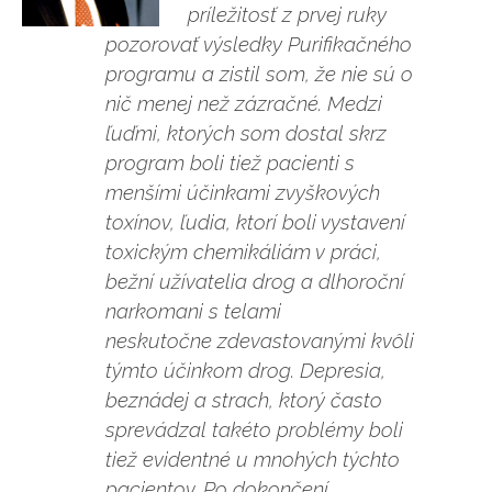
príležitosť z prvej ruky
pozorovať výsledky Purifikačného
programu a zistil som, že nie sú o
nič menej než zázračné. Medzi
ľuďmi, ktorých som dostal skrz
program boli tiež pacienti s
menšími účinkami zvyškových
toxínov, ľudia, ktorí boli vystavení
toxickým chemikáliám v práci,
bežní užívatelia drog a dlhoroční
narkomani s telami
neskutočne zdevastovanými kvôli
týmto účinkom drog. Depresia,
beznádej a strach, ktorý často
sprevádzal takéto problémy boli
tiež evidentné u mnohých týchto
pacientov. Po dokončení