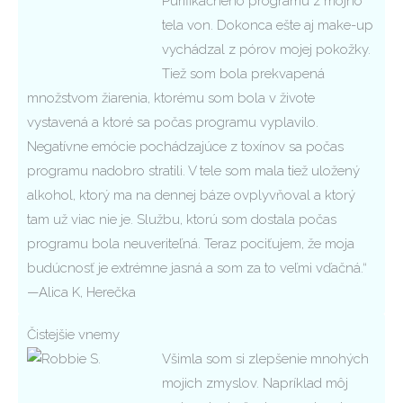
Purifikačného programu z môjho
tela von. Dokonca ešte aj make-up
vychádzal z pórov mojej pokožky.
Tiež som bola prekvapená
množstvom žiarenia, ktorému som bola v živote
vystavená a ktoré sa počas programu vyplavilo.
Negatívne emócie pochádzajúce z toxínov sa počas
programu nadobro stratili. V tele som mala tiež uložený
alkohol, ktorý ma na dennej báze ovplyvňoval a ktorý
tam už viac nie je. Službu, ktorú som dostala počas
programu bola neuveriteľná. Teraz pociťujem, že moja
budúcnosť je extrémne jasná a som za to veľmi vďačná.“
—Alica K, Herečka
Čistejšie vnemy
Všimla som si zlepšenie mnohých
mojich zmyslov. Napríklad môj