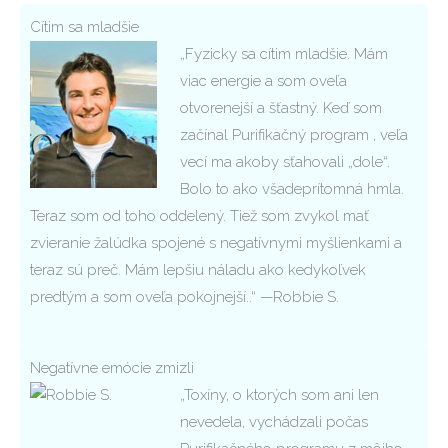
Cítim sa mladšie
„Fyzicky sa cítim mladšie. Mám
viac energie a som oveľa
otvorenejší a šťastný. Keď som
začínal Purifikačný program , veľa
vecí ma akoby sťahovali „dole“.
Bolo to ako všadeprítomná hmla.
Teraz som od toho oddelený. Tiež som zvykol mať
zvieranie žalúdka spojené s negatívnymi myšlienkami a
teraz sú preč. Mám lepšiu náladu ako kedykoľvek
predtým a som oveľa pokojnejší..“ —Robbie S.
Negatívne emócie zmizli
„Toxíny, o ktorých som ani len
nevedela, vychádzali počas