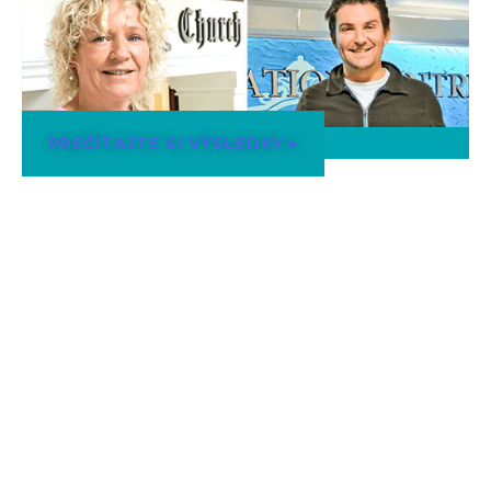
PREČÍTAJTE SI VÝSLEDKY ▸
Navigácia
Podpora
Domov
Kontakt
Kniha
Lokátor
Výsledky
Drogová rehabilitácia
Prehlad