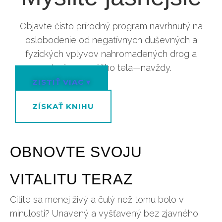
Objavte čisto prírodný program navrhnutý na
oslobodenie od negatívnych duševných a
fyzických vplyvov nahromadených drog a
toxínov z vášho tela—navždy.
ZISTIŤ VIAC ▾
ZÍSKAŤ KNIHU
OBNOVTE SVOJU
VITALITU TERAZ
Cítite sa menej živý a čulý než tomu bolo v
minulosti? Unavený a vyšťavený bez zjavného