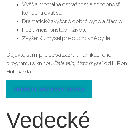
Vyššia mentálna ostražitosť a schopnosť
koncentrovať sa
Dramatický zvýšené dobré bytie a šťastie
Pozitívnejší prístup k životu
Zvýšený zmysel pre duchovné bytie
Objavte sami pre seba zázrak Purifikačného
programu s knihou
Čisté telo, čistá myseľ
od L. Ron
Hubbarda.
SPRAVTE VÁŠ PRVÝ KROK ▸
Vedecké